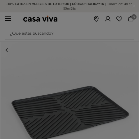
-15% EXTRA EN MUEBLES DE EXTERIOR | CÓDIGO: HOLIDAY15
HASTA -60% DE DESCUENTO | SEGUNDAS REBAJAS
| Finaliza en:
3
d
6
h
55
m
57
s
0
¿Qué estás buscando?