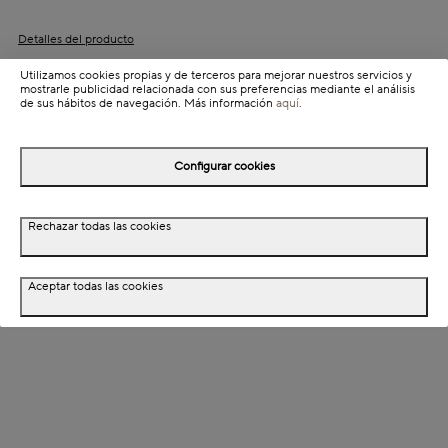
Detalles del producto
Colección: Jonas
Utilizamos cookies propias y de terceros para mejorar nuestros servicios y
mostrarle publicidad relacionada con sus preferencias mediante el análisis
Información de envío
de sus hábitos de navegación. Más información
aquí
.
Configurar cookies
Detalles del producto
Descripción
Rechazar todas las cookies
Dimensiones
Aceptar todas las cookies