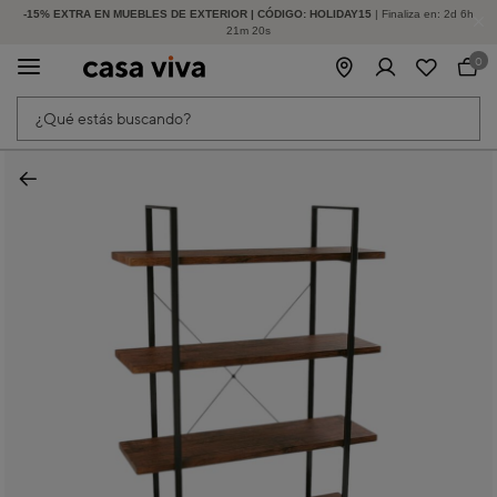
-15% EXTRA EN MUEBLES DE EXTERIOR | CÓDIGO: HOLIDAY15
HASTA -60% DE DESCUENTO | SEGUNDAS REBAJAS
| Finaliza en:
2
d
6
h
21
m
19
s
0
¿Qué estás buscando?