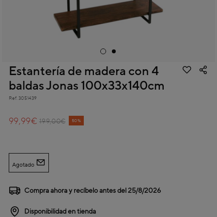
Estantería de madera con 4
baldas Jonas 100x33x140cm
Ref.
3051439
4,2 out of 5 Customer Rating
99,99€
Price reduced from
to
199,00€
50%
Agotado
Compra ahora y recíbelo antes del
25/8/2026
Disponibilidad en tienda