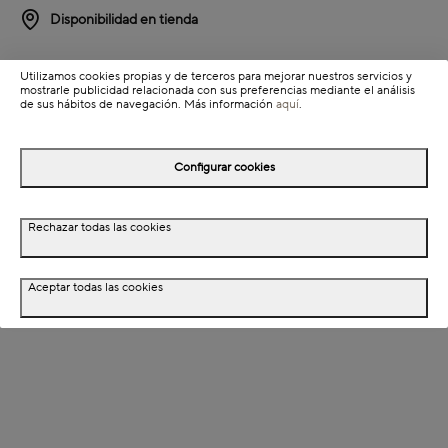
Disponibilidad en tienda
Detalles del producto
Utilizamos cookies propias y de terceros para mejorar nuestros servicios y
mostrarle publicidad relacionada con sus preferencias mediante el análisis
Información de envío
de sus hábitos de navegación. Más información
aquí
.
Configurar cookies
Detalles del producto
Descripción
Rechazar todas las cookies
Dimensiones
Aceptar todas las cookies