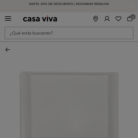
-15% EXTRA EN MUEBLES DE EXTERIOR | CÓDIGO: HOLIDAY15
HASTA -60% DE DESCUENTO | SEGUNDAS REBAJAS
| Finaliza en:
3
d
11
h
5
m
31
s
0
¿Qué estás buscando?