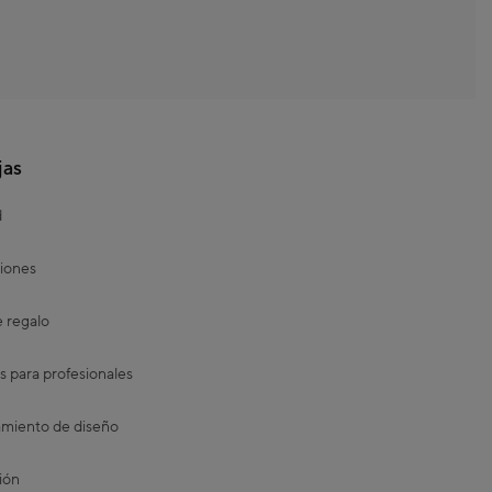
jas
d
iones
e regalo
s para profesionales
miento de diseño
ión