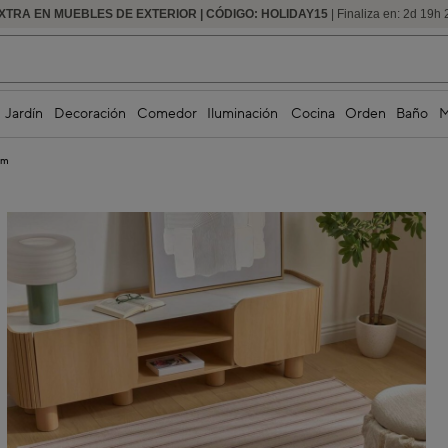
XTRA EN MUEBLES DE EXTERIOR | CÓDIGO: HOLIDAY15
HASTA -60% DE DESCUENTO | SEGUNDAS REBAJAS
| Finaliza en:
2
d
19
h
Jardín
Decoración
Comedor
Iluminación
Cocina
Orden
Baño
M
cm