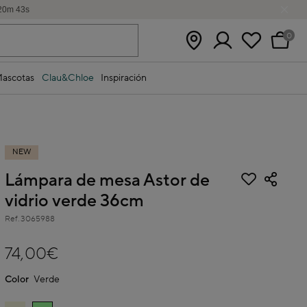
20
m
42
s
0
ascotas
Clau&Chloe
Inspiración
NEW
Lámpara de mesa Astor de
vidrio verde 36cm
Ref.
3065988
3,6 out of 5 Customer Rating
74,00€
Color
Verde