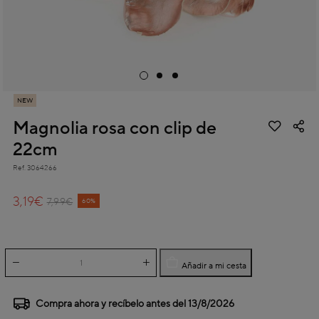
NEW
Magnolia rosa con clip de
22cm
Ref.
3064266
3,4 out of 5 Customer Rating
3,19€
Price reduced from
to
7,99€
60%
Añadir a mi cesta
Compra ahora y recíbelo antes del
13/8/2026