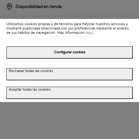
Disponibilidad en tienda
Detalles del producto
Utilizamos cookies propias y de terceros para mejorar nuestros servicios y
mostrarle publicidad relacionada con sus preferencias mediante el análisis
Información de envío
de sus hábitos de navegación. Más información
aquí
.
Configurar cookies
Detalles del producto
Descripción
Rechazar todas las cookies
Dimensiones
Aceptar todas las cookies