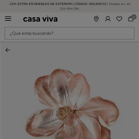
-15% EXTRA EN MUEBLES DE EXTERIOR | CÓDIGO: HOLIDAY15
HASTA -60% DE DESCUENTO | SEGUNDAS REBAJAS
| Finaliza en:
2
d
11
h
49
m
29
s
0
¿Qué estás buscando?