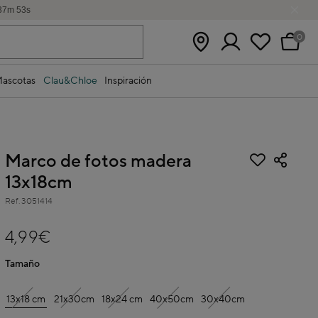
37
m
53
s
0
ascotas
Clau&Chloe
Inspiración
Marco de fotos madera
13x18cm
Ref.
3051414
3,5 out of 5 Customer Rating
4,99€
Tamaño
13x18 cm
21x30cm
18x24 cm
40x50cm
30x40cm