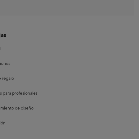
jas
d
iones
e regalo
s para profesionales
miento de diseño
ión