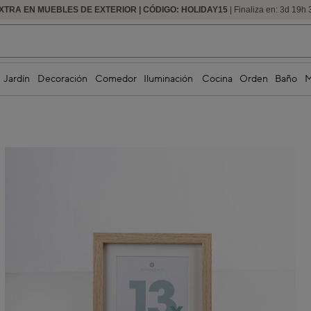
XTRA EN MUEBLES DE EXTERIOR | CÓDIGO: HOLIDAY15
HASTA -60% DE DESCUENTO | SEGUNDAS REBAJAS
| Finaliza en:
3
d
19
h
Jardín
Decoración
Comedor
Iluminación
Cocina
Orden
Baño
M