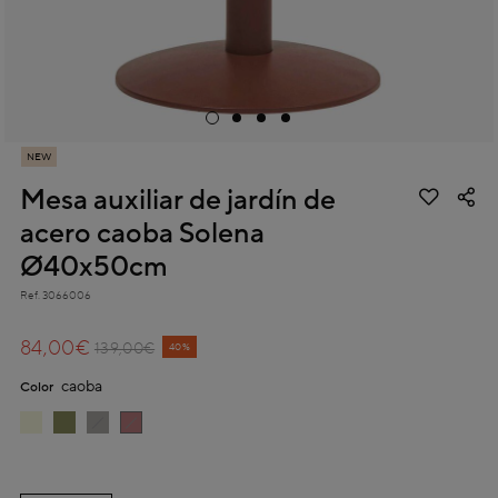
NEW
Mesa auxiliar de jardín de
acero caoba Solena
Ø40x50cm
Ref.
3066006
3,8 out of 5 Customer Rating
84,00€
Price reduced from
to
139,00€
40%
caoba
Color