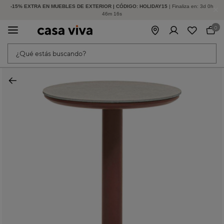
-15% EXTRA EN MUEBLES DE EXTERIOR | CÓDIGO: HOLIDAY15
HASTA -60% DE DESCUENTO | SEGUNDAS REBAJAS
| Finaliza en:
3
d
0
h
46
m
16
s
0
¿Qué estás buscando?