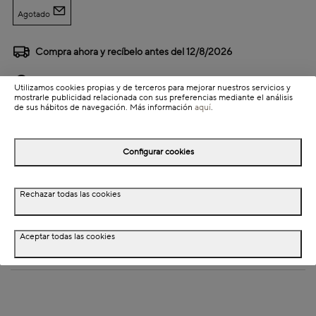
Agotado
Compra ahora y recíbelo antes del
12/8/2026
Disponibilidad en tienda
Utilizamos cookies propias y de terceros para mejorar nuestros servicios y
mostrarle publicidad relacionada con sus preferencias mediante el análisis
de sus hábitos de navegación. Más información
aquí
.
Detalles del producto
Información de envío
Configurar cookies
Detalles del producto
Rechazar todas las cookies
Descripción
Aceptar todas las cookies
Dimensiones