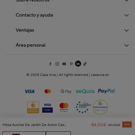
Sobre Nosotros
Contacto y ayuda
Ventajas
Área personal
© 2025 Casa Viva | All rights reserved | casaviva.es
84,00€
Price Reduced 
To
Mesa Auxiliar De Jardín De Acero Caoba Solena Ø40x50cm
40%
139,00€