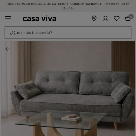
-15% EXTRA EN MUEBLES DE EXTERIOR | CÓDIGO: HOLIDAY15
HASTA -60% DE DESCUENTO | SEGUNDAS REBAJAS
| Finaliza en:
3
d
5
h
11
m
18
s
0
¿Qué estás buscando?