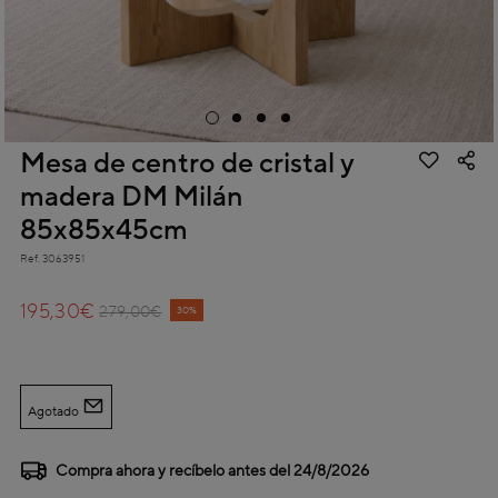
Mesa de centro de cristal y
madera DM Milán
85x85x45cm
Ref.
3063951
3,4 out of 5 Customer Rating
195,30€
Price reduced from
to
279,00€
30%
Agotado
Compra ahora y recíbelo antes del
24/8/2026