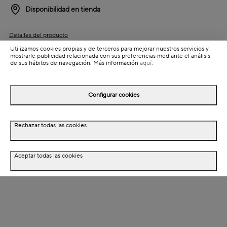
Disponibilidad en tienda
Detalles del producto
Utilizamos cookies propias y de terceros para mejorar nuestros servicios y
Información de envío
mostrarle publicidad relacionada con sus preferencias mediante el análisis
de sus hábitos de navegación. Más información
aquí
.
Detalles del producto
Configurar cookies
Descripción
Rechazar todas las cookies
Dimensiones
Especificaciones técnicas
Aceptar todas las cookies