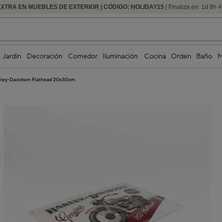
EXTRA EN MUEBLES DE EXTERIOR | CÓDIGO: HOLIDAY15
HASTA -60% DE DESCUENTO | SEGUNDAS REBAJAS
| Finaliza en:
1
d
8
h
4
Jardín
Decoración
Comedor
Iluminación
Cocina
Orden
Baño
M
arley-Davidson Flathead 20x30cm