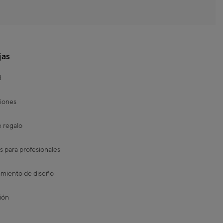
jas
d
iones
e regalo
s para profesionales
miento de diseño
ión