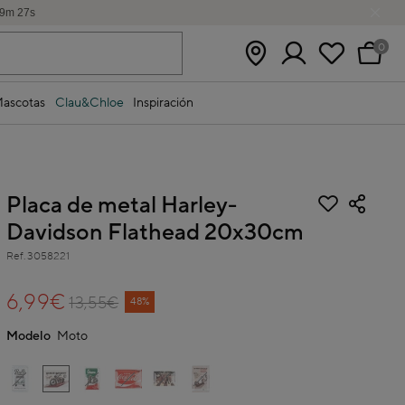
9
m
26
s
0
ascotas
Clau&Chloe
Inspiración
Placa de metal Harley-
Davidson Flathead 20x30cm
Ref.
3058221
3,8 out of 5 Customer Rating
6,99€
13,55€
Price reduced from
to
48%
Modelo
Moto