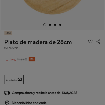
NEW
Plato de madera de 28cm
Ref.
3064743
3,4 out of 5 Customer Rating
10,19€
Price reduced from
to
11,99€
15%
Agotado
Compra ahora y recíbelo antes del
13/8/2026
Disponibilidad en tienda