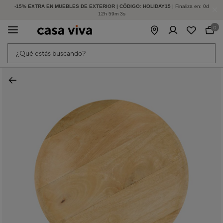
-15% EXTRA EN MUEBLES DE EXTERIOR | CÓDIGO: HOLIDAY15
HASTA -60% DE DESCUENTO | SEGUNDAS REBAJAS
| Finaliza en:
0
d
12
h
59
m
2
s
0
¿Qué estás buscando?