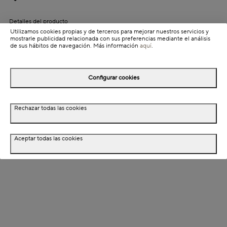
Detalles del producto
Utilizamos cookies propias y de terceros para mejorar nuestros servicios y
Información de envío
mostrarle publicidad relacionada con sus preferencias mediante el análisis
de sus hábitos de navegación. Más información
aquí
.
Detalles del producto
Configurar cookies
Descripción
Rechazar todas las cookies
Dimensiones
Aceptar todas las cookies