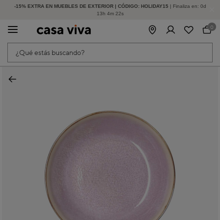
-15% EXTRA EN MUEBLES DE EXTERIOR | CÓDIGO: HOLIDAY15
HASTA -60% DE DESCUENTO | SEGUNDAS REBAJAS
| Finaliza en:
0
d
13
h
4
m
22
s
0
¿Qué estás buscando?