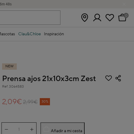
6
m
48
s
0
ascotas
Clau&Chloe
Inspiración
NEW
Prensa ajos 21x10x3cm Zest
Ref.
3064583
5 out of 5 Customer Rating
2,09€
2,99€
Price reduced from
to
30%
Añadir a mi cesta