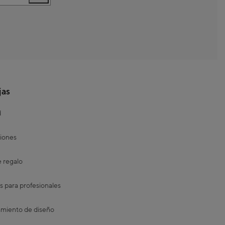
jas
d
iones
e regalo
s para profesionales
miento de diseño