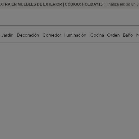
EXTRA EN MUEBLES DE EXTERIOR | CÓDIGO: HOLIDAY15
HASTA -60% DE DESCUENTO | SEGUNDAS REBAJAS
| Finaliza en:
3
d
8
h
3
Jardín
Decoración
Comedor
Iluminación
Cocina
Orden
Baño
M