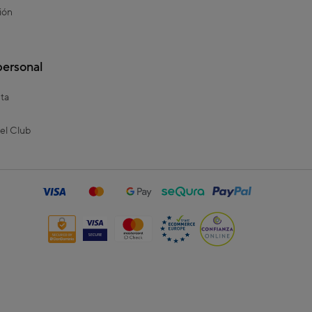
ión
personal
ta
el Club