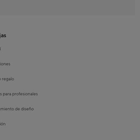
jas
d
iones
e regalo
s para profesionales
miento de diseño
ión