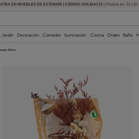
EXTRA EN MUEBLES DE EXTERIOR | CÓDIGO: HOLIDAY15
HASTA -60% DE DESCUENTO | SEGUNDAS REBAJAS
| Finaliza en:
3
d
13
h
Jardín
Decoración
Comedor
Iluminación
Cocina
Orden
Baño
M
ranate 60cm