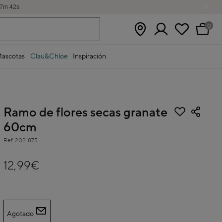
7
m
41
s
0
ascotas
Clau&Chloe
Inspiración
Ramo de flores secas granate
60cm
Ref.
2021875
4,2 out of 5 Customer Rating
12,99€
Agotado