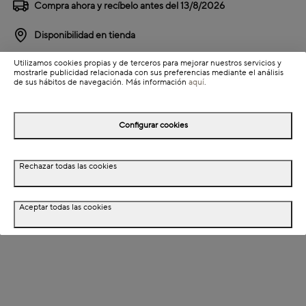
Compra ahora y recíbelo antes del
13/8/2026
Disponibilidad en tienda
Utilizamos cookies propias y de terceros para mejorar nuestros servicios y
Detalles del producto
mostrarle publicidad relacionada con sus preferencias mediante el análisis
de sus hábitos de navegación. Más información
aquí
.
Información de envío
Configurar cookies
Detalles del producto
Rechazar todas las cookies
Descripción
Dimensiones
Aceptar todas las cookies