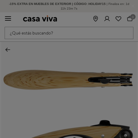
-15% EXTRA EN MUEBLES DE EXTERIOR | CÓDIGO: HOLIDAY15
HASTA -60% DE DESCUENTO | SEGUNDAS REBAJAS
| Finaliza en:
1
d
11
h
23
m
6
s
0
¿Qué estás buscando?