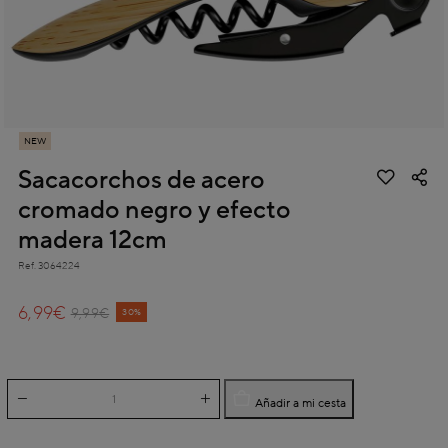
NEW
Sacacorchos de acero
cromado negro y efecto
madera 12cm
Ref.
3064224
3,8 out of 5 Customer Rating
6,99€
Price reduced from
to
9,99€
30%
Añadir a mi cesta