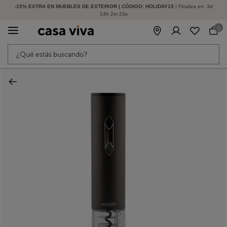
-15% EXTRA EN MUEBLES DE EXTERIOR | CÓDIGO: HOLIDAY15
HASTA -60% DE DESCUENTO | SEGUNDAS REBAJAS
| Finaliza en:
3
d
14
h
2
m
23
s
0
¿Qué estás buscando?