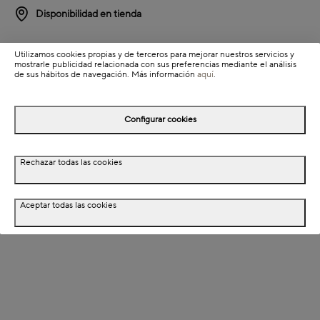
Disponibilidad en tienda
Detalles del producto
Utilizamos cookies propias y de terceros para mejorar nuestros servicios y
mostrarle publicidad relacionada con sus preferencias mediante el análisis
Información de envío
de sus hábitos de navegación. Más información
aquí
.
Configurar cookies
Detalles del producto
Descripción
Rechazar todas las cookies
Dimensiones
Aceptar todas las cookies