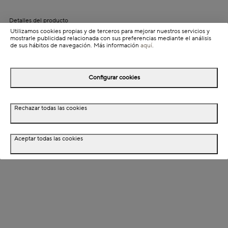
Detalles del producto
Utilizamos cookies propias y de terceros para mejorar nuestros servicios y
Información de envío
mostrarle publicidad relacionada con sus preferencias mediante el análisis
de sus hábitos de navegación. Más información
aquí
.
Detalles del producto
Configurar cookies
Descripción
Rechazar todas las cookies
Dimensiones
Aceptar todas las cookies