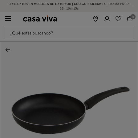
-15% EXTRA EN MUEBLES DE EXTERIOR | CÓDIGO: HOLIDAY15
HASTA -60% DE DESCUENTO | SEGUNDAS REBAJAS
| Finaliza en:
2
d
22
h
10
m
15
s
0
¿Qué estás buscando?