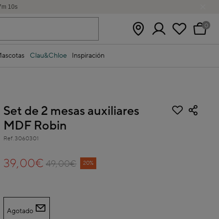
7
m
9
s
0
ascotas
Clau&Chloe
Inspiración
Set de 2 mesas auxiliares
MDF Robin
Ref.
3060301
5 out of 5 Customer Rating
39,00€
49,00€
Price reduced from
to
20%
Agotado