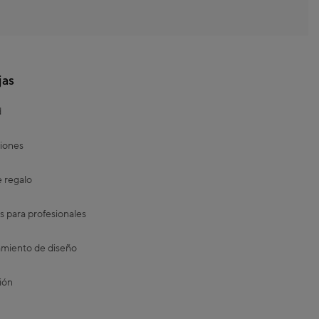
jas
d
iones
e regalo
s para profesionales
miento de diseño
ión