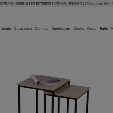
 EXTRA EN MUEBLES DE EXTERIOR | CÓDIGO: HOLIDAY15
HASTA -60% DE DESCUENTO | SEGUNDAS REBAJAS
| Finaliza en:
3
d
6
h
Jardín
Decoración
Comedor
Iluminación
Cocina
Orden
Baño
M