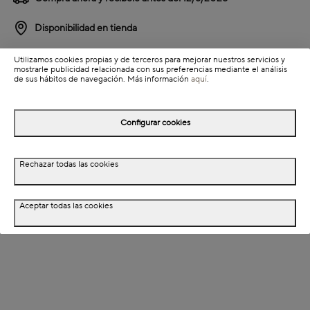
Disponibilidad en tienda
Utilizamos cookies propias y de terceros para mejorar nuestros servicios y
Detalles del producto
mostrarle publicidad relacionada con sus preferencias mediante el análisis
de sus hábitos de navegación. Más información
aquí
.
Información de envío
Configurar cookies
Detalles del producto
Rechazar todas las cookies
Descripción
Dimensiones
Aceptar todas las cookies