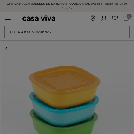
-15% EXTRA EN MUEBLES DE EXTERIOR | CÓDIGO: HOLIDAY15
HASTA -60% DE DESCUENTO | SEGUNDAS REBAJAS
| Finaliza en:
3
d
9
h
28
m
3
s
0
¿Qué estás buscando?