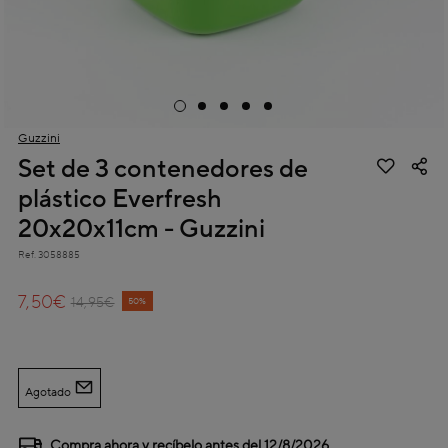
Guzzini
Set de 3 contenedores de
plástico Everfresh
20x20x11cm - Guzzini
Ref.
3058885
4,4 out of 5 Customer Rating
7,50€
Price reduced from
to
14,95€
50%
Agotado
Compra ahora y recíbelo antes del
12/8/2026