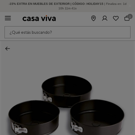
-15% EXTRA EN MUEBLES DE EXTERIOR | CÓDIGO: HOLIDAY15
HASTA -60% DE DESCUENTO | SEGUNDAS REBAJAS
| Finaliza en:
1
d
10
h
11
m
41
s
0
¿Qué estás buscando?