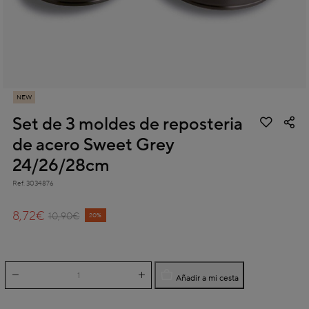
NEW
Set de 3 moldes de reposteria
de acero Sweet Grey
24/26/28cm
Ref.
3034876
4,8 out of 5 Customer Rating
8,72€
Price reduced from
to
10,90€
20%
Añadir a mi cesta