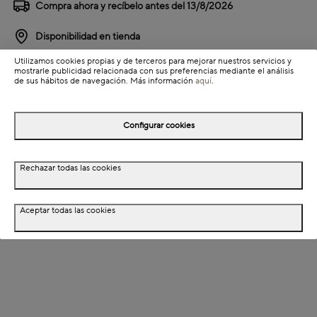
Compra ahora y recíbelo antes del
13/8/2026
Disponibilidad en tienda
Utilizamos cookies propias y de terceros para mejorar nuestros servicios y
mostrarle publicidad relacionada con sus preferencias mediante el análisis
Detalles del producto
de sus hábitos de navegación. Más información
aquí
.
Colección: Sweet Grey
Información de envío
Configurar cookies
Detalles del producto
Rechazar todas las cookies
Descripción
Aceptar todas las cookies