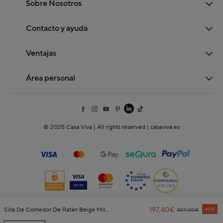
Sobre Nosotros
Contacto y ayuda
Ventajas
Área personal
© 2025 Casa Viva | All rights reserved | casaviva.es
197,40€
Price Reduced 
To
Silla De Comedor De Ratán Beige Milos 77x70x84cm
40%
329,00€