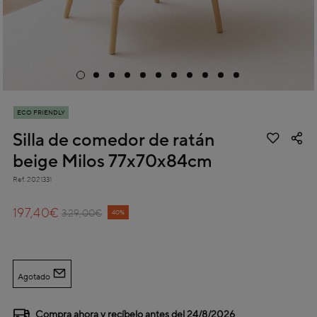
ECO FRIENDLY
Silla de comedor de ratán
beige Milos 77x70x84cm
Ref.
2021331
3,9 out of 5 Customer Rating
197,40€
Price reduced from
to
329,00€
40%
Agotado
Compra ahora y recíbelo antes del
24/8/2026