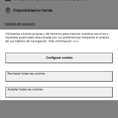
Disponibilidad en tienda
Detalles del producto
Utilizamos cookies propias y de terceros para mejorar nuestros servicios y
mostrarle publicidad relacionada con sus preferencias mediante el análisis
de sus hábitos de navegación. Más información
aquí
.
Colección: Milos
Información de envío
Configurar cookies
Detalles del producto
Rechazar todas las cookies
Descripción
Aceptar todas las cookies
Dimensiones