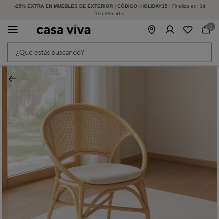
-15% EXTRA EN MUEBLES DE EXTERIOR | CÓDIGO: HOLIDAY15
HASTA -60% DE DESCUENTO | SEGUNDAS REBAJAS
| Finaliza en:
3
d
11
h
29
m
46
s
0
¿Qué estás buscando?