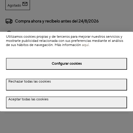
Agotado
Compra ahora y recíbelo antes del
24/8/2026
Disponibilidad en tienda
Utilizamos cookies propias y de terceros para mejorar nuestros servicios y
mostrarle publicidad relacionada con sus preferencias mediante el análisis
de sus hábitos de navegación. Más información
aquí
.
Detalles del producto
Información de envío
Configurar cookies
Detalles del producto
Rechazar todas las cookies
Descripción
Aceptar todas las cookies
Dimensiones