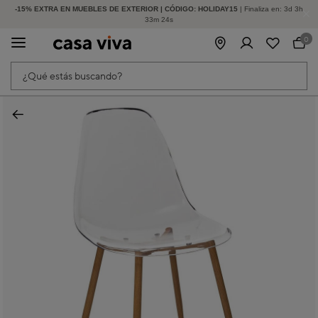
-15% EXTRA EN MUEBLES DE EXTERIOR | CÓDIGO: HOLIDAY15
HASTA -60% DE DESCUENTO | SEGUNDAS REBAJAS
| Finaliza en:
3
d
3
h
33
m
23
s
0
¿Qué estás buscando?