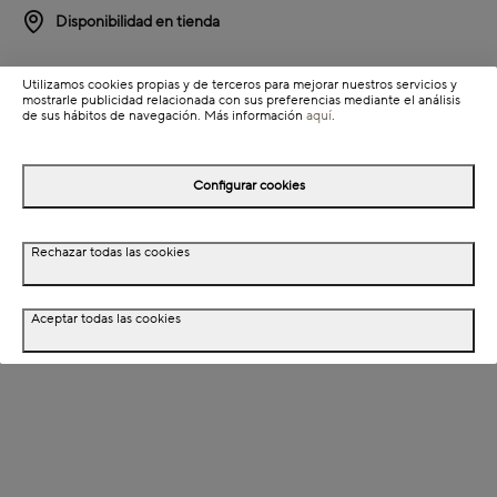
Disponibilidad en tienda
Detalles del producto
Utilizamos cookies propias y de terceros para mejorar nuestros servicios y
mostrarle publicidad relacionada con sus preferencias mediante el análisis
Información de envío
de sus hábitos de navegación. Más información
aquí
.
Configurar cookies
Detalles del producto
Descripción
Rechazar todas las cookies
Dimensiones
Aceptar todas las cookies