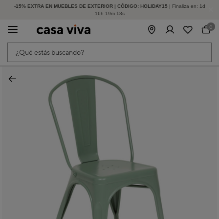
-15% EXTRA EN MUEBLES DE EXTERIOR | CÓDIGO: HOLIDAY15
HASTA -60% DE DESCUENTO | SEGUNDAS REBAJAS
| Finaliza en:
1
d
16
h
19
m
18
s
0
¿Qué estás buscando?