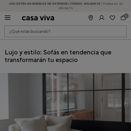
-15% EXTRA EN MUEBLES DE EXTERIOR | CÓDIGO: HOLIDAY15
HASTA -60% DE DESCUENTO | SEGUNDAS REBAJAS
| Finaliza en:
2
d
18
h
9
m
7
s
0
¿Qué estás buscando?
Lujo y estilo: Sofás en tendencia que
transformarán tu espacio