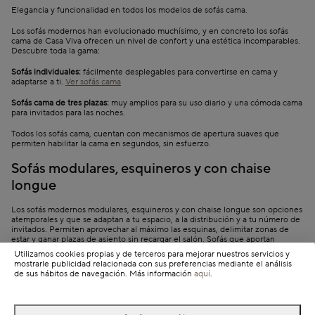
Elegancia y funcionalidad en todos los modelos de sofás cama.
Los sofás modernos han evolucionado muchísimo, y en concreto los sofás
cama de Casa Viva ofrecen un nivel de confort y una estética incomparables.
Descubre toda la gama:
Sofás individuales:
fácilmente desplegables para convertirse en cama y
adaptarse a ti.
Ver sofás cama
Sofás cama de tres plazas:
muy amplios para su uso diario y una cómoda cama
para invitados para las noches.
Todos los sofás cama, cuentan con mecanismos de apertura suaves que
permiten habilitar la cama en segundos, sin esfuerzo.
Sofás modulares, esquineros y con chaise
longue
Los sofás modernos modulares, esquineros y con chaise longue son opciones
atemporales y que se adaptan a tu espacio, a la distribución y a tu número de
invitados. Permiten aprovechar al máximo las esquinas, delimitar zonas de
estar y ganar plazas de asiento sin recargar el salón. Sofás que aportan
carácter a tu salón y que marcarán tendencia este año.
Ver sofás modulares,
Utilizamos cookies propias y de terceros para mejorar nuestros servicios y
esquineros y chaise longue
mostrarle publicidad relacionada con sus preferencias mediante el análisis
de sus hábitos de navegación. Más información
aquí
.