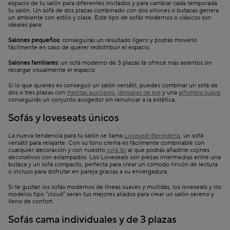
espacio de tu salón para diferentes invitados y para cambiar cada temporada
tu salón. Un sofá de dos plazas combinado con dos sillones o butacas genera
un ambiente con estilo y clase. Este tipo de sofás modernos o clásicos son
ideales para:
Salones pequeños:
conseguirás un resultado ligero y podrás moverlo
fácilmente en caso de querer redistribuir el espacio.
Salones familiares:
un sofá moderno de 3 plazas te ofrece más asientos sin
recargar visualmente el espacio.
Si lo que quieres es conseguir un salón versátil, puedes combinar un sofá de
dos o tres plazas con
mesitas auxiliares
,
lámparas de pie
y una
alfombra suave
:
conseguirás un conjunto acogedor sin renunciar a la estética.
Sofás y loveseats únicos
La nueva tendencia para tu salón se llama
Loveseat Benedetta
, un sofá
versátil para relajarte. Con su tono crema es fácilmente combinable con
cualquier decoración y con nuestro
sofá Ibi
al que podrás añadirle cojines
decorativos con estampados. Los Loveseats son piezas intermedias entre una
butaca y un sofá compacto, perfecta para crear un cómodo rincón de lectura
o incluso para disfrutar en pareja gracias a su envergadura.
Si te gustan los sofás modernos de líneas suaves y mullidas, los loveseats y los
modelos tipo “cloud” serán tus mejores aliados para crear un salón sereno y
lleno de confort.
Sofás cama individuales y de 3 plazas