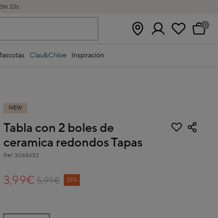
3
m
33
s
0
ascotas
Clau&Chloe
Inspiración
NEW
Tabla con 2 boles de
ceramica redondos Tapas
Ref.
3065453
5 out of 5 Customer Rating
3,99€
5,99€
Price reduced from
to
33%