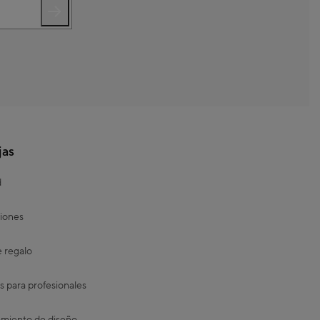
jas
d
iones
e regalo
s para profesionales