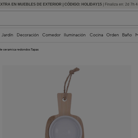
EXTRA EN MUEBLES DE EXTERIOR | CÓDIGO: HOLIDAY15
HASTA -60% DE DESCUENTO | SEGUNDAS REBAJAS
| Finaliza en:
2
d
7
h
4
Jardín
Decoración
Comedor
Iluminación
Cocina
Orden
Baño
M
 de ceramica redondos Tapas