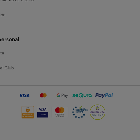
miento de diseño
ión
personal
ta
el Club