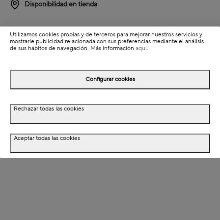
Disponibilidad en tienda
Detalles del producto
Utilizamos cookies propias y de terceros para mejorar nuestros servicios y
mostrarle publicidad relacionada con sus preferencias mediante el análisis
Información de envío
de sus hábitos de navegación. Más información
aquí
.
Detalles del producto
Configurar cookies
Descripción
Rechazar todas las cookies
Dimensiones
Aceptar todas las cookies