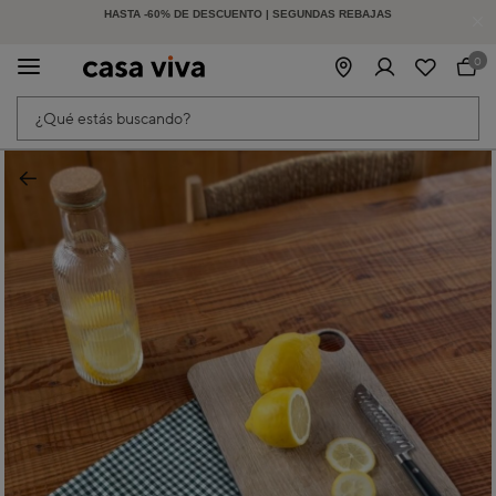
-15% EXTRA EN MUEBLES DE EXTERIOR | CÓDIGO: HOLIDAY15
HASTA -60% DE DESCUENTO | SEGUNDAS REBAJAS
| Finaliza en:
2
d
19
h
34
m
42
s
0
¿Qué estás buscando?