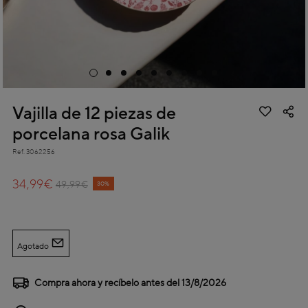
Vajilla de 12 piezas de
porcelana rosa Galik
Ref.
3062256
3,1 out of 5 Customer Rating
34,99€
Price reduced from
to
49,99€
30%
Agotado
Compra ahora y recíbelo antes del
13/8/2026