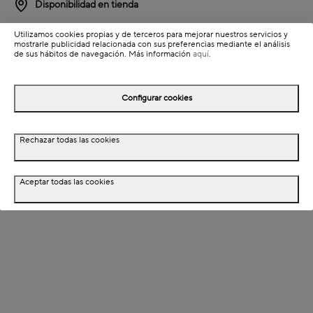
Disponibilidad en tienda
Utilizamos cookies propias y de terceros para mejorar nuestros servicios y
Detalles del producto
mostrarle publicidad relacionada con sus preferencias mediante el análisis
de sus hábitos de navegación. Más información
aquí
.
Información de envío
Configurar cookies
Detalles del producto
Rechazar todas las cookies
Descripción
Aceptar todas las cookies