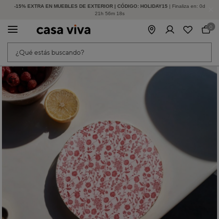
-15% EXTRA EN MUEBLES DE EXTERIOR | CÓDIGO: HOLIDAY15
HASTA -60% DE DESCUENTO | SEGUNDAS REBAJAS
| Finaliza en:
0
d
21
h
56
m
18
s
0
¿Qué estás buscando?