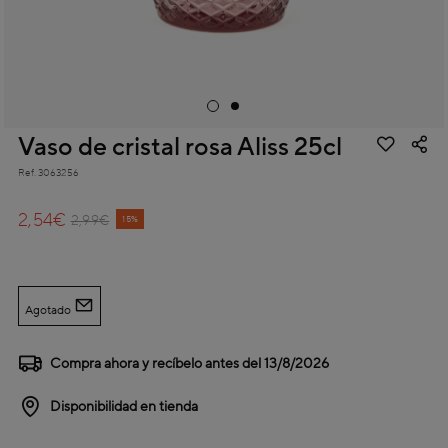
Vaso de cristal rosa Aliss 25cl
Ref.
3063256
4,2 out of 5 Customer Rating
2,54€
Price reduced from
to
2,99€
15%
Agotado
Compra ahora y recíbelo antes del
13/8/2026
Disponibilidad en tienda