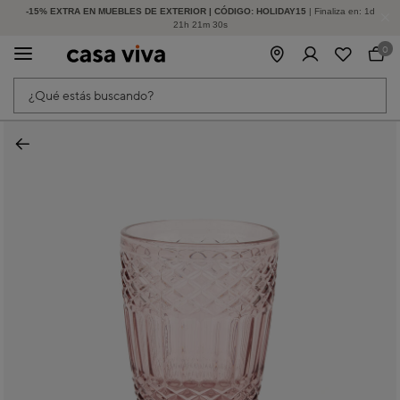
-15% EXTRA EN MUEBLES DE EXTERIOR | CÓDIGO: HOLIDAY15
HASTA -60% DE DESCUENTO | SEGUNDAS REBAJAS
| Finaliza en:
1
d
21
h
21
m
30
s
0
¿Qué estás buscando?