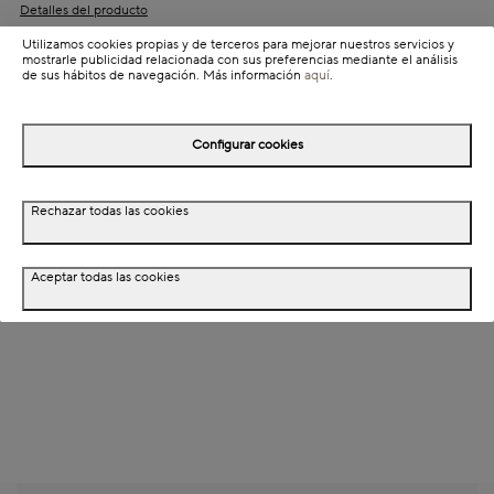
Detalles del producto
Colección: Aliss
Utilizamos cookies propias y de terceros para mejorar nuestros servicios y
mostrarle publicidad relacionada con sus preferencias mediante el análisis
de sus hábitos de navegación. Más información
aquí
.
Información de envío
Configurar cookies
Detalles del producto
Descripción
Rechazar todas las cookies
Aceptar todas las cookies