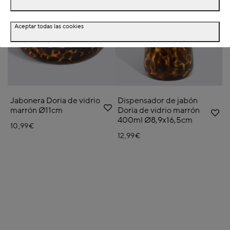
Aceptar todas las cookies
Jabonera Doria de vidrio
Dispensador de jabón
marrón Ø11cm
Doria de vidrio marrón
400ml Ø8,9x16,5cm
10,99€
12,99€