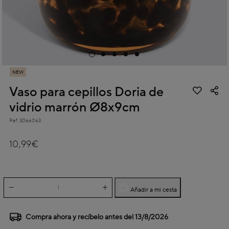
NEW
Vaso para cepillos Doria de
vidrio marrón Ø8x9cm
Ref.
3066063
3,1 out of 5 Customer Rating
10,99€
Añadir a mi cesta
Compra ahora y recíbelo antes del
13/8/2026