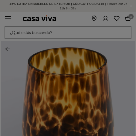
-15% EXTRA EN MUEBLES DE EXTERIOR | CÓDIGO: HOLIDAY15
HASTA -60% DE DESCUENTO | SEGUNDAS REBAJAS
| Finaliza en:
2
d
11
h
9
m
38
s
0
¿Qué estás buscando?