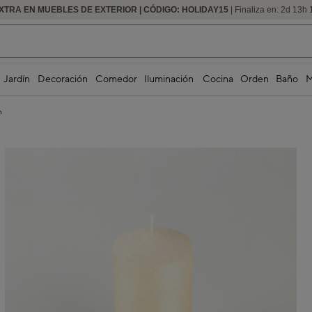
EXTRA EN MUEBLES DE EXTERIOR | CÓDIGO: HOLIDAY15
HASTA -60% DE DESCUENTO | SEGUNDAS REBAJAS
| Finaliza en:
2
d
13
h
Jardín
Decoración
Comedor
Iluminación
Cocina
Orden
Baño
M
m