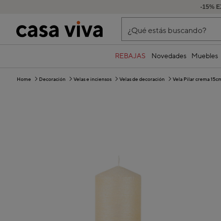
-15% 
¿Qué estás buscando?
REBAJAS
Novedades
Muebles
Home
Decoración
Velas e inciensos
Velas de decoración
Vela Pilar crema 15c