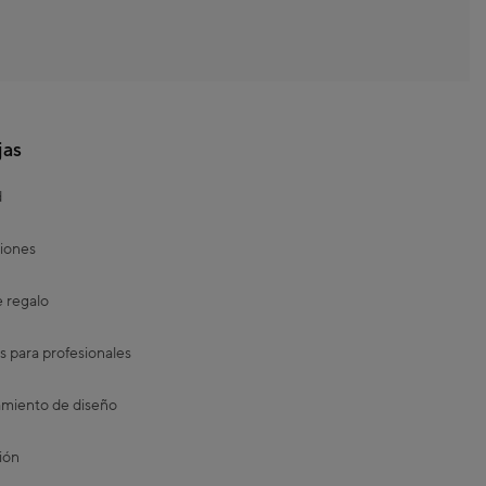
jas
d
iones
e regalo
s para profesionales
miento de diseño
ión