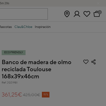
5
m
29
s
0
ascotas
Clau&Chloe
Inspiración
ECO FRIENDLY
Banco de madera de olmo
reciclada Toulouse
168x39x46cm
Ref.
2021981
5 out of 5 Customer Rating
361,25€
425,00€
Price reduced from
to
15%