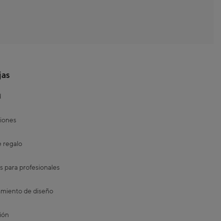
jas
d
iones
e regalo
s para profesionales
miento de diseño
ión