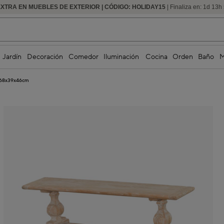
EXTRA EN MUEBLES DE EXTERIOR | CÓDIGO: HOLIDAY15
HASTA -60% DE DESCUENTO | SEGUNDAS REBAJAS
| Finaliza en:
1
d
13
h
Jardín
Decoración
Comedor
Iluminación
Cocina
Orden
Baño
M
 168x39x46cm