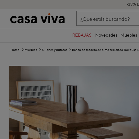
-15% 
¿Qué estás buscando?
REBAJAS
Novedades
Muebles
Home
Muebles
Sillones y butacas
Banco de madera de olmo reciclada Toulouse