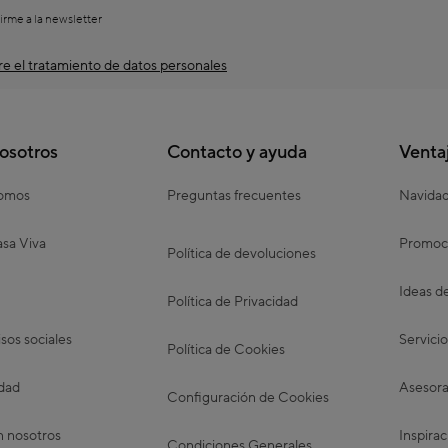
irme a la newsletter
e el tratamiento de datos personales
osotros
Contacto y ayuda
Venta
somos
Preguntas frecuentes
Navida
sa Viva
Promoc
Política de devoluciones
Ideas d
Política de Privacidad
os sociales
Servicio
Política de Cookies
idad
Asesora
Configuración de Cookies
n nosotros
Inspirac
Condiciones Generales