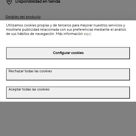
Disponibilidad en tienda
Detalles del producto
Utilizamos cookies propias y de terceros para mejorar nuestros servicios y
Colección: Siena
mostrarle publicidad relacionada con sus preferencias mediante el análisis
de sus hábitos de navegación. Más información
aquí
.
Información de envío
Configurar cookies
Detalles del producto
Rechazar todas las cookies
Descripción
Dimensiones
Aceptar todas las cookies