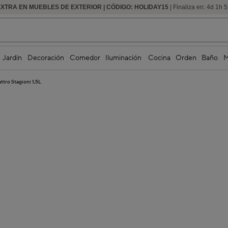
EXTRA EN MUEBLES DE EXTERIOR | CÓDIGO: HOLIDAY15
HASTA -60% DE DESCUENTO | SEGUNDAS REBAJAS
| Finaliza en:
4
d
1
h
5
Jardín
Decoración
Comedor
Iluminación
Cocina
Orden
Baño
M
ttro Stagioni 1,5L