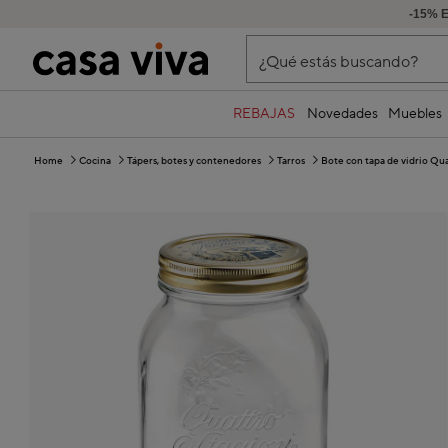
-15% 
¿Qué estás buscando?
REBAJAS
Novedades
Muebles
Home
Cocina
Tápers, botes y contenedores
Tarros
Bote con tapa de vidrio Qua