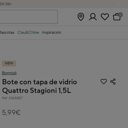
2
m
56
s
0
ascotas
Clau&Chloe
Inspiración
NEW
Bormioli
Bote con tapa de vidrio
Quattro Stagioni 1,5L
Ref.
3065857
4,1 out of 5 Customer Rating
5,99€