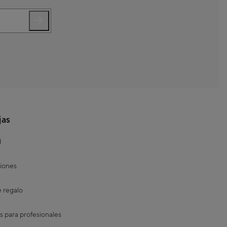
jas
d
iones
e regalo
s para profesionales