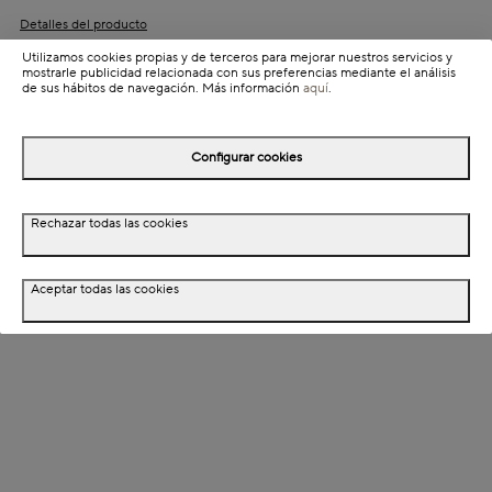
Detalles del producto
Utilizamos cookies propias y de terceros para mejorar nuestros servicios y
Información de envío
mostrarle publicidad relacionada con sus preferencias mediante el análisis
de sus hábitos de navegación. Más información
aquí
.
Detalles del producto
Configurar cookies
Descripción
Rechazar todas las cookies
Dimensiones
Aceptar todas las cookies