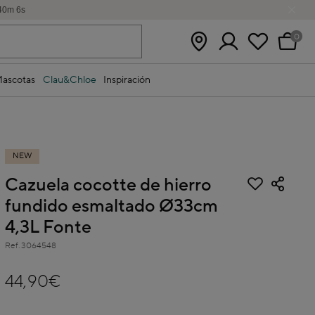
40
m
6
s
0
ascotas
Clau&Chloe
Inspiración
NEW
Cazuela cocotte de hierro
fundido esmaltado Ø33cm
4,3L Fonte
Ref.
3064548
3,7 out of 5 Customer Rating
44,90€