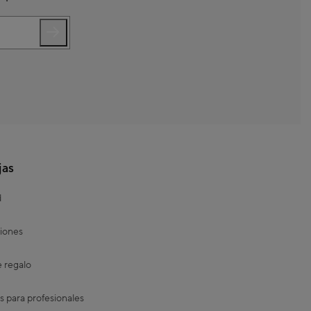
jas
d
iones
e regalo
s para profesionales