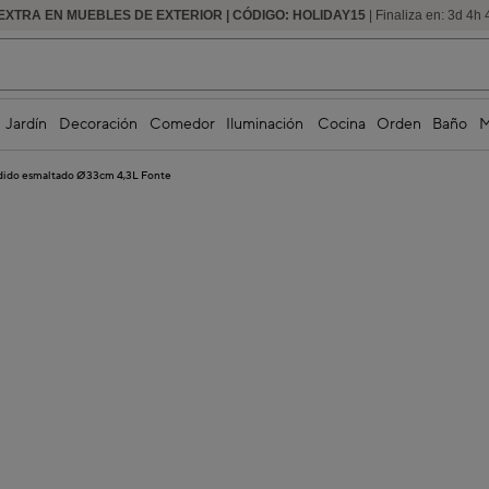
EXTRA EN MUEBLES DE EXTERIOR | CÓDIGO: HOLIDAY15
HASTA -60% DE DESCUENTO | SEGUNDAS REBAJAS
| Finaliza en:
3
d
4
h
Jardín
Decoración
Comedor
Iluminación
Cocina
Orden
Baño
M
ndido esmaltado Ø33cm 4,3L Fonte