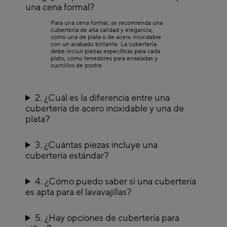
una cena formal?
minimalistas que se adaptan a las mesas más actuales. Renueva tu vajilla con
piezas modernas que combinan innovación y elegancia, perfectas para
sorprender a tus invitados.
Para una cena formal, se recomienda una
cubertería de alta calidad y elegancia,
Cubertería de diseño
como una de plata o de acero inoxidable
con un acabado brillante. La cubertería
Para los amantes del detalle y la originalidad, una cubertería de diseño es la
debe incluir piezas específicas para cada
clave para marcar la diferencia. En Casa Viva te ofrecemos piezas únicas, con
plato, como tenedores para ensaladas y
formas y acabados que destacan, ideales para mesas creativas y sofisticadas.
cuchillos de postre.
Convierte cada comida en una experiencia visual y sensorial con cuberterías
que reflejan tu personalidad.
Descubre nuestra colección de
cuberterías
y convierte cada comida en un
momento especial, donde la calidad y el diseño van de la mano.
2. ¿Cuál es la diferencia entre una
cubertería de acero inoxidable y una de
plata?
3. ¿Cuántas piezas incluye una
cubertería estándar?
4. ¿Cómo puedo saber si una cubertería
es apta para el lavavajillas?
5. ¿Hay opciones de cubertería para