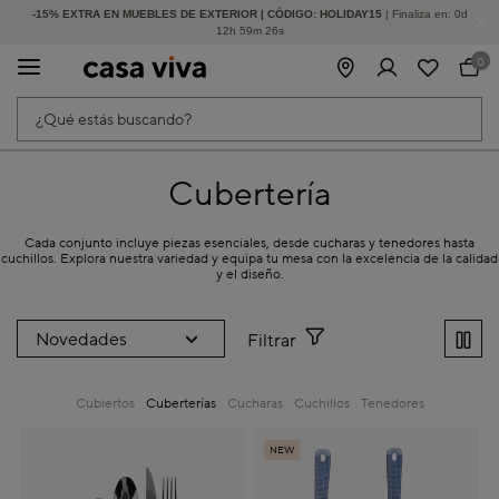
-15% EXTRA EN MUEBLES DE EXTERIOR | CÓDIGO: HOLIDAY15
HASTA -60% DE DESCUENTO | SEGUNDAS REBAJAS
| Finaliza en:
0
d
12
h
59
m
25
s
0
¿Qué estás buscando?
Cubertería
Cada conjunto incluye piezas esenciales, desde cucharas y tenedores hasta
cuchillos. Explora nuestra variedad y equipa tu mesa con la excelencia de la calidad
y el diseño.
Filtrar
Cubiertos
Cuberterías
Cucharas
Cuchillos
Tenedores
NEW