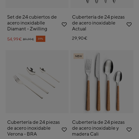
Set de 24 cubiertos de
Cubertería de 24 piezas
acero inoxidablle
de acero inoxidable
Diamant - Zwilling
Actual
29,90€
54,99€
Price reduced from
to
39%
89,99€
NEW
Cubertería de 24 piezas
Cubertería de 24 piezas
de acero inoxidable
de acero inoxidable y
Verona - BRA
madera Cali