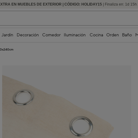
XTRA EN MUEBLES DE EXTERIOR | CÓDIGO: HOLIDAY15
HASTA -60% DE DESCUENTO | SEGUNDAS REBAJAS
| Finaliza en:
1
d
15
h
Jardín
Decoración
Comedor
Iluminación
Cocina
Orden
Baño
M
140x240cm