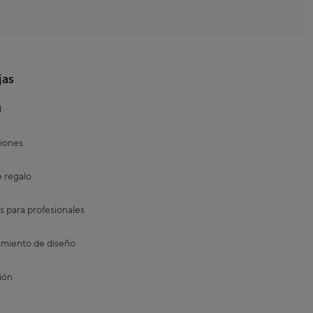
jas
d
iones
e regalo
s para profesionales
miento de diseño
ión