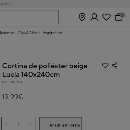
21
m
59
s
0
ascotas
Clau&Chloe
Inspiración
Cortina de poliéster beige
Lucia 140x240cm
Ref.
3057974
5 out of 5 Customer Rating
19,99€
Añadir a mi cesta