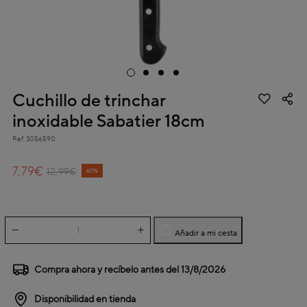
Cuchillo de trinchar
inoxidable Sabatier 18cm
Ref.
3056590
4,5 out of 5 Customer Rating
7,79€
Price reduced from
to
12,99€
40%
Añadir a mi cesta
Compra ahora y recíbelo antes del
13/8/2026
Disponibilidad en tienda