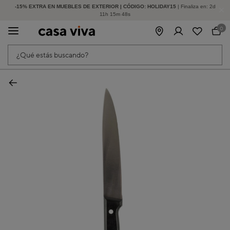
-15% EXTRA EN MUEBLES DE EXTERIOR | CÓDIGO: HOLIDAY15
HASTA -60% DE DESCUENTO | SEGUNDAS REBAJAS
| Finaliza en:
2
d
11
h
15
m
47
s
0
¿Qué estás buscando?