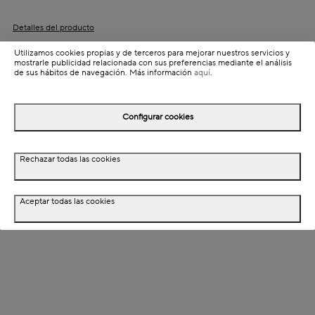
Detalles del producto
Colección: Sabatier
Utilizamos cookies propias y de terceros para mejorar nuestros servicios y
mostrarle publicidad relacionada con sus preferencias mediante el análisis
Información de envío
de sus hábitos de navegación. Más información
aquí
.
Configurar cookies
Detalles del producto
Descripción
Rechazar todas las cookies
Dimensiones
Aceptar todas las cookies