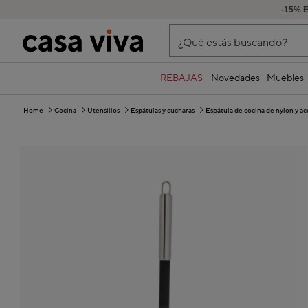
-15% 
¿Qué estás buscando?
REBAJAS
Novedades
Muebles
Home
Cocina
Utensilios
Espátulas y cucharas
Espátula de cocina de nylon y 