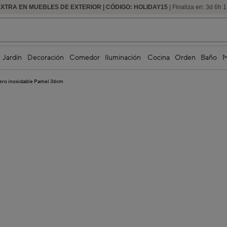
EXTRA EN MUEBLES DE EXTERIOR | CÓDIGO: HOLIDAY15
HASTA -60% DE DESCUENTO | SEGUNDAS REBAJAS
| Finaliza en:
3
d
6
h
1
Jardín
Decoración
Comedor
Iluminación
Cocina
Orden
Baño
M
acero inoxidable Pamel 36cm