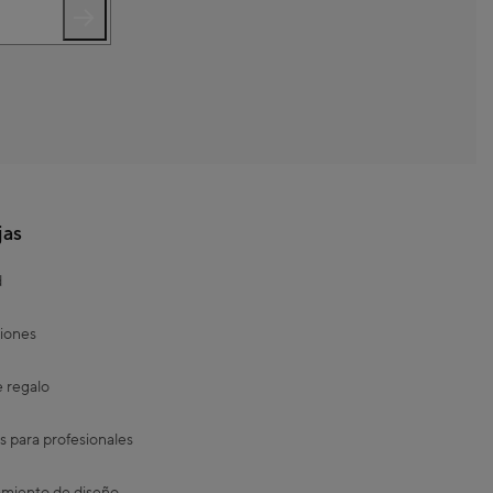
jas
d
iones
e regalo
s para profesionales