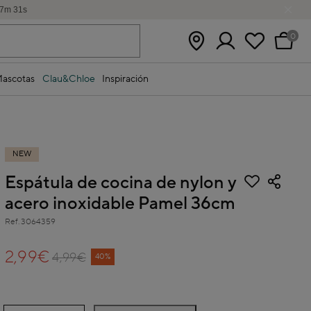
7
m
30
s
0
ascotas
Clau&Chloe
Inspiración
NEW
Espátula de cocina de nylon y
acero inoxidable Pamel 36cm
Ref.
3064359
3,7 out of 5 Customer Rating
2,99€
4,99€
Price reduced from
to
40%