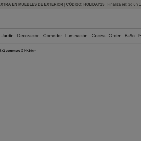
EXTRA EN MUEBLES DE EXTERIOR | CÓDIGO: HOLIDAY15
HASTA -60% DE DESCUENTO | SEGUNDAS REBAJAS
| Finaliza en:
3
d
6
h
1
Jardín
Decoración
Comedor
Iluminación
Cocina
Orden
Baño
M
al x2 aumentos Ø14x26cm