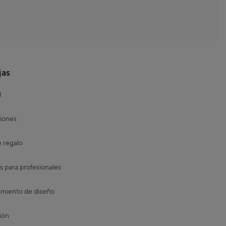
jas
d
iones
e regalo
s para profesionales
miento de diseño
ión