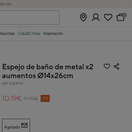
2
m
10
s
0
ascotas
Clau&Chloe
Inspiración
Espejo de baño de metal x2
aumentos Ø14x26cm
Ref.
3063743
5 out of 5 Customer Rating
10,19€
11,99€
Price reduced from
to
15%
Agotado