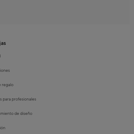
jas
d
iones
e regalo
s para profesionales
miento de diseño
ión