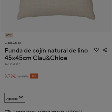
NEW
Clau&Chloe
Funda de cojín natural de lino
45x45cm Clau&Chloe
Ref.
3065920
4,2 out of 5 Customer Rating
9,79€
Price reduced from
to
13,99€
30%
Agotado