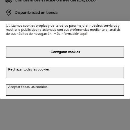
Compra ahora y recíbelo antes del
13/8/2026
Disponibilidad en tienda
Utilizamos cookies propias y de terceros para mejorar nuestros servicios y
Detalles del producto
mostrarle publicidad relacionada con sus preferencias mediante el análisis
de sus hábitos de navegación. Más información
aquí
.
Información de envío
Configurar cookies
Detalles del producto
Rechazar todas las cookies
Descripción
Dimensiones
Aceptar todas las cookies