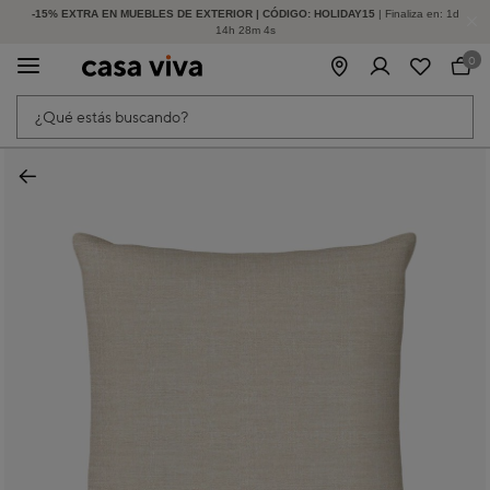
-15% EXTRA EN MUEBLES DE EXTERIOR | CÓDIGO: HOLIDAY15
HASTA -60% DE DESCUENTO | SEGUNDAS REBAJAS
| Finaliza en:
1
d
14
h
28
m
4
s
0
¿Qué estás buscando?