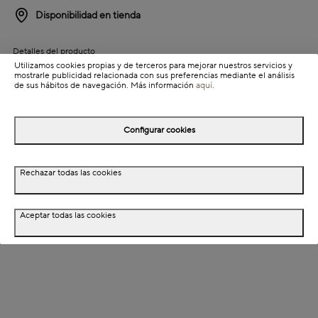
Disponibilidad en tienda
Detalles del producto
Utilizamos cookies propias y de terceros para mejorar nuestros servicios y
Colección: Zen
mostrarle publicidad relacionada con sus preferencias mediante el análisis
de sus hábitos de navegación. Más información
aquí
.
Información de envío
Configurar cookies
Detalles del producto
Rechazar todas las cookies
Descripción
Dimensiones
Aceptar todas las cookies