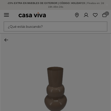
-15% EXTRA EN MUEBLES DE EXTERIOR | CÓDIGO: HOLIDAY15
HASTA -60% DE DESCUENTO | SEGUNDAS REBAJAS
| Finaliza en:
2
d
19
h
46
m
23
s
0
¿Qué estás buscando?