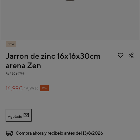
NEW
Jarron de zinc 16x16x30cm
arena Zen
Ref.
3064799
5 out of 5 Customer Rating
16,99€
Price reduced from
to
19,99€
15%
Agotado
Compra ahora y recíbelo antes del
13/8/2026