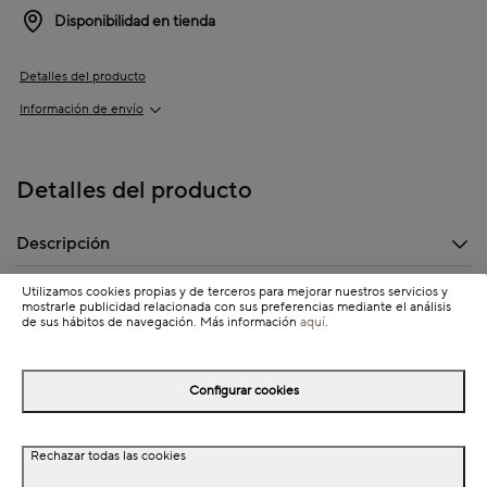
Disponibilidad en tienda
Detalles del producto
Información de envío
Detalles del producto
Descripción
Dimensiones
Utilizamos cookies propias y de terceros para mejorar nuestros servicios y
mostrarle publicidad relacionada con sus preferencias mediante el análisis
de sus hábitos de navegación. Más información
aquí
.
Completa tu look
Configurar cookies
Rechazar todas las cookies
NEW