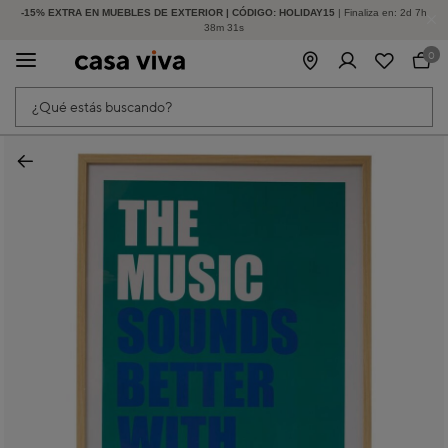
-15% EXTRA EN MUEBLES DE EXTERIOR | CÓDIGO: HOLIDAY15
HASTA -60% DE DESCUENTO | SEGUNDAS REBAJAS
| Finaliza en:
2
d
7
h
38
m
31
s
0
¿Qué estás buscando?