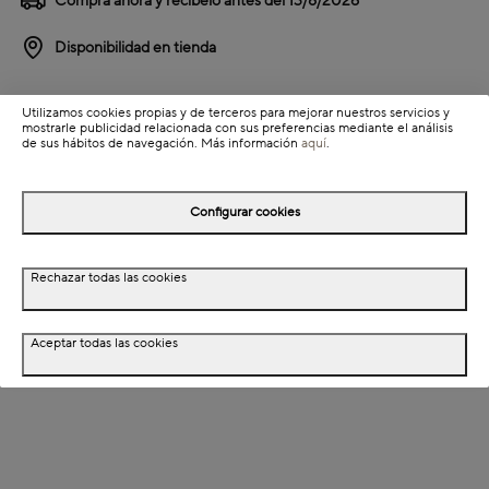
Compra ahora y recíbelo antes del
13/8/2026
Disponibilidad en tienda
Detalles del producto
Utilizamos cookies propias y de terceros para mejorar nuestros servicios y
mostrarle publicidad relacionada con sus preferencias mediante el análisis
Colección: Creat
de sus hábitos de navegación. Más información
aquí
.
Información de envío
Configurar cookies
Detalles del producto
Rechazar todas las cookies
Descripción
Aceptar todas las cookies
Dimensiones