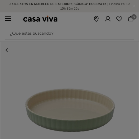
-15% EXTRA EN MUEBLES DE EXTERIOR | CÓDIGO: HOLIDAY15
HASTA -60% DE DESCUENTO | SEGUNDAS REBAJAS
| Finaliza en:
0
d
15
h
35
m
26
s
0
¿Qué estás buscando?