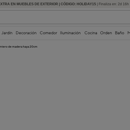
EXTRA EN MUEBLES DE EXTERIOR | CÓDIGO: HOLIDAY15
HASTA -60% DE DESCUENTO | SEGUNDAS REBAJAS
| Finaliza en:
2
d
16
h
Jardín
Decoración
Comedor
Iluminación
Cocina
Orden
Baño
M
entero de madera haya 20cm