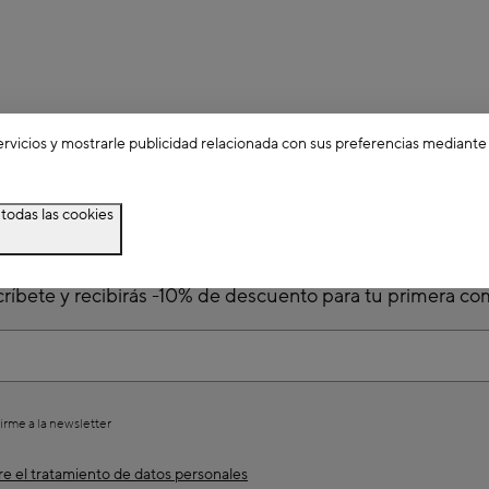
ervicios y mostrarle publicidad relacionada con sus preferencias mediante
todas las cookies
Suscríbete a la newsletter
ríbete y recibirás -10% de descuento para tu primera c
irme a la newsletter
e el tratamiento de datos personales