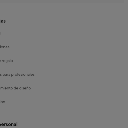
jas
d
iones
e regalo
s para profesionales
miento de diseño
ión
personal