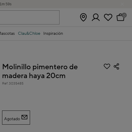
1
m
58
s
0
ascotas
Clau&Chloe
Inspiración
Molinillo pimentero de
madera haya 20cm
Ref.
3035485
4,5 out of 5 Customer Rating
Agotado