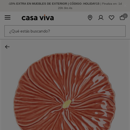
-15% EXTRA EN MUEBLES DE EXTERIOR | CÓDIGO: HOLIDAY15
HASTA -60% DE DESCUENTO | SEGUNDAS REBAJAS
| Finaliza en:
1
d
20
h
9
m
4
s
0
¿Qué estás buscando?