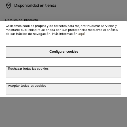
Disponibilidad en tienda
Detalles del producto
Utilizamos cookies propias y de terceros para mejorar nuestros servicios y
Colección: Pomera
mostrarle publicidad relacionada con sus preferencias mediante el análisis
de sus hábitos de navegación. Más información
aquí
.
Información de envío
Configurar cookies
Detalles del producto
Rechazar todas las cookies
Descripción
Dimensiones
Aceptar todas las cookies