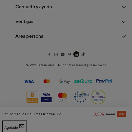
Contacto y ayuda
Ventajas
Área personal
© 2025 Casa Viva | All rights reserved | casaviva.es
3,59€
Price Reduced
To
Set De 3 Mugs De Gres Okinawa 35cl
40%
5,99€
Agotado