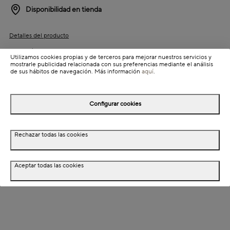
Disponibilidad en tienda
Detalles del producto
Colección: Okinawa
Utilizamos cookies propias y de terceros para mejorar nuestros servicios y
mostrarle publicidad relacionada con sus preferencias mediante el análisis
Información de envío
de sus hábitos de navegación. Más información
aquí
.
Detalles del producto
Configurar cookies
Descripción
Rechazar todas las cookies
Especificaciones técnicas
Aceptar todas las cookies
Cuidados