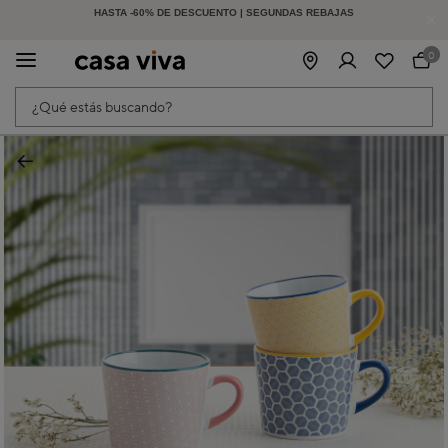
-15% EXTRA EN MUEBLES DE EXTERIOR | CÓDIGO: HOLIDAY15
HASTA -60% DE DESCUENTO | SEGUNDAS REBAJAS
| Finaliza en:
3
d
1
h
29
m
31
s
0
¿Qué estás buscando?