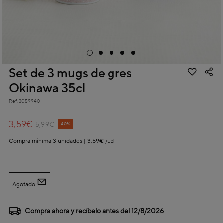
Set de 3 mugs de gres
Okinawa 35cl
Ref.
3059940
3,7 out of 5 Customer Rating
3,59€
Price reduced from
to
5,99€
40%
Compra mínima 3 unidades | 3,59€ /ud
Agotado
Compra ahora y recíbelo antes del
12/8/2026