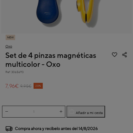
NEW
Oxo
Set de 4 pinzas magnéticas
multicolor - Oxo
Ref.
3065693
5 out of 5 Customer Rating
7,96€
Price reduced from
to
9,95€
20%
Añadir a mi cesta
Compra ahora y recíbelo antes del
14/8/2026