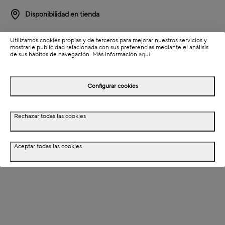
Disponibilidad en tienda
Detalles del producto
Utilizamos cookies propias y de terceros para mejorar nuestros servicios y
mostrarle publicidad relacionada con sus preferencias mediante el análisis
de sus hábitos de navegación. Más información
aquí
.
Información de envío
Configurar cookies
Detalles del producto
Descripción
Rechazar todas las cookies
Dimensiones
Aceptar todas las cookies