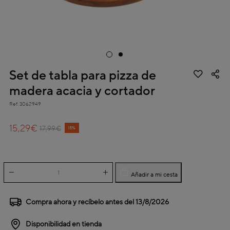
Set de tabla para pizza de
madera acacia y cortador
Ref.
3062949
4 out of 5 Customer Rating
15,29€
Price reduced from
to
17,99€
15%
Añadir a mi cesta
Compra ahora y recíbelo antes del
13/8/2026
Disponibilidad en tienda