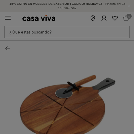
-15% EXTRA EN MUEBLES DE EXTERIOR | CÓDIGO: HOLIDAY15
HASTA -60% DE DESCUENTO | SEGUNDAS REBAJAS
| Finaliza en:
1
d
13
h
59
m
56
s
0
¿Qué estás buscando?