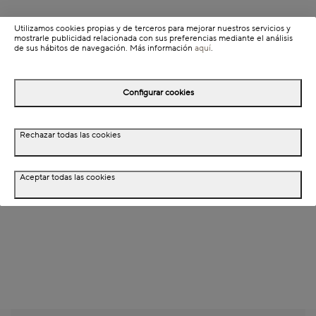
Detalles del producto
Utilizamos cookies propias y de terceros para mejorar nuestros servicios y
mostrarle publicidad relacionada con sus preferencias mediante el análisis
de sus hábitos de navegación. Más información
aquí
.
Información de envío
Configurar cookies
Detalles del producto
Descripción
Rechazar todas las cookies
Aceptar todas las cookies