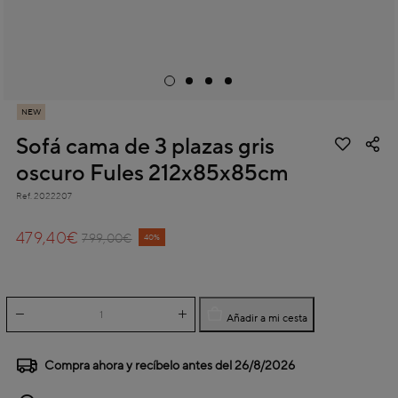
NEW
Sofá cama de 3 plazas gris
oscuro Fules 212x85x85cm
Ref.
2022207
3,2 out of 5 Customer Rating
479,40€
Price reduced from
to
799,00€
40%
Añadir a mi cesta
Compra ahora y recíbelo antes del
26/8/2026