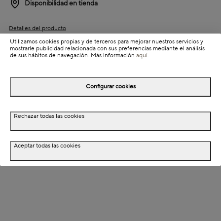
Disponibilidad en tienda
Detalles del producto
Utilizamos cookies propias y de terceros para mejorar nuestros servicios y
Colección: Fules
mostrarle publicidad relacionada con sus preferencias mediante el análisis
de sus hábitos de navegación. Más información
aquí
.
Información de envío
Configurar cookies
Detalles del producto
Rechazar todas las cookies
Descripción
Dimensiones
Aceptar todas las cookies